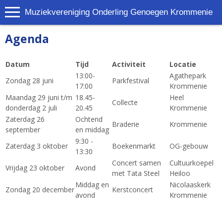
Muziekvereniging Onderling Genoegen Krommenie
Agenda
Datum
Tijd
Activiteit
Locatie
13:00-
Agathepark
Zondag 28 juni
Parkfestival
17:00
Krommenie
Maandag 29 juni t/m
18.45-
Heel
Collecte
donderdag 2 juli
20.45
Krommenie
Zaterdag 26
Ochtend
Braderie
Krommenie
september
en middag
9:30 -
Zaterdag 3 oktober
Boekenmarkt
OG-gebouw
13:30
Concert samen
Cultuurkoepel
Vrijdag 23 oktober
Avond
met Tata Steel
Heiloo
Middag en
Nicolaaskerk
Zondag 20 december
Kerstconcert
avond
Krommenie