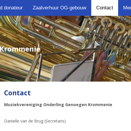
d donateur
Zaalverhuur OG-gebouw
Contact
Med
 Krommenie
Contact
Muziekvereniging Onderling Genoegen Krommenie
Danielle van de Brug (Secretaris)