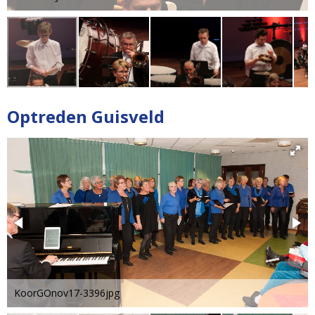
Optreden Guisveld
KoorGOnov17-3396jpg