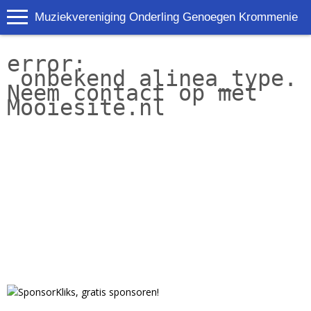
Muziekvereniging Onderling Genoegen Krommenie
error:
 onbekend alinea_type. 
Neem contact op met 
Mooiesite.nl