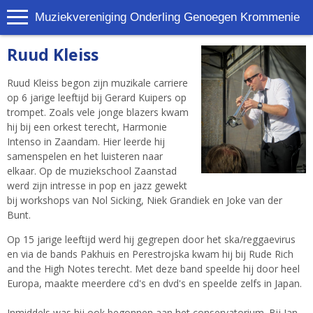
Muziekvereniging Onderling Genoegen Krommenie
Ruud Kleiss
Ruud Kleiss begon zijn muzikale carriere
op 6 jarige leeftijd bij Gerard Kuipers op
trompet. Zoals vele jonge blazers kwam
hij bij een orkest terecht, Harmonie
Intenso in Zaandam. Hier leerde hij
samenspelen en het luisteren naar
elkaar. Op de muziekschool Zaanstad
werd zijn intresse in pop en jazz gewekt
bij workshops van Nol Sicking, Niek Grandiek en Joke van der
Bunt.
Op 15 jarige leeftijd werd hij gegrepen door het ska/reggaevirus
en via de bands Pakhuis en Perestrojska kwam hij bij Rude Rich
and the High Notes terecht. Met deze band speelde hij door heel
Europa, maakte meerdere cd's en dvd's en speelde zelfs in Japan.
Inmiddels was hij ook begonnen aan het conservatorium. Bij Jan