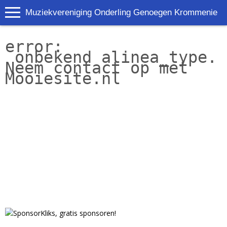
Muziekvereniging Onderling Genoegen Krommenie
error:
 onbekend alinea_type. 
Neem contact op met 
Mooiesite.nl